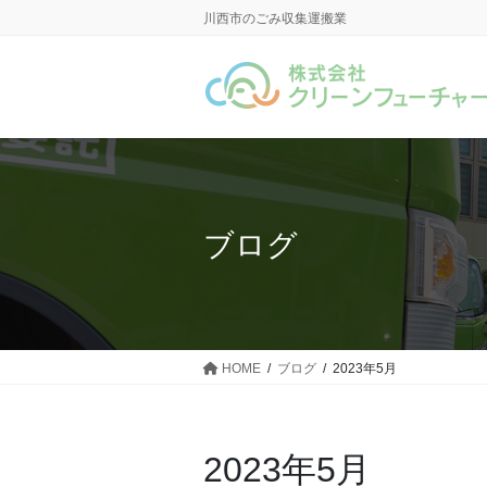
コ
ナ
川西市のごみ収集運搬業
ン
ビ
テ
ゲ
ン
ー
ツ
シ
に
ョ
移
ン
動
に
移
ブログ
動
HOME
ブログ
2023年5月
2023年5月