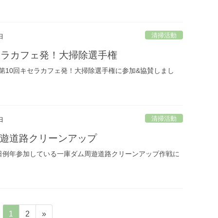
清掃活動
日
セラカフェ発！大掃除選手権
9日第10回キセラカフェ発！大掃除選手権に参加&協賛しまし
清掃活動
日
遊道路クリーンアップ
月28日例年参加している一庫ダム周遊道路クリーンアップ作戦に
ペ
ペ
1
2
»