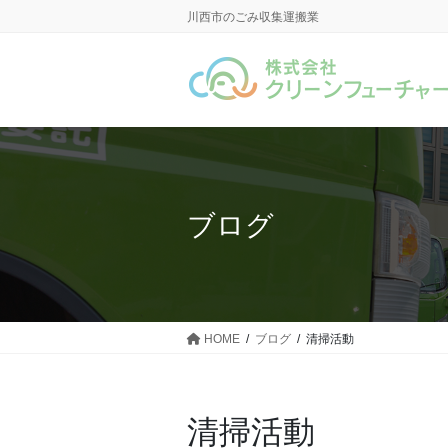
コ
ナ
川西市のごみ収集運搬業
ン
ビ
テ
ゲ
ン
ー
ツ
シ
に
ョ
移
ン
動
に
移
ブログ
動
HOME
ブログ
清掃活動
清掃活動